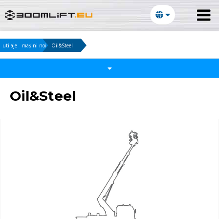
utilaje
mașini noi
Oil&Steel
Oil&Steel
e-mail :
Parola :