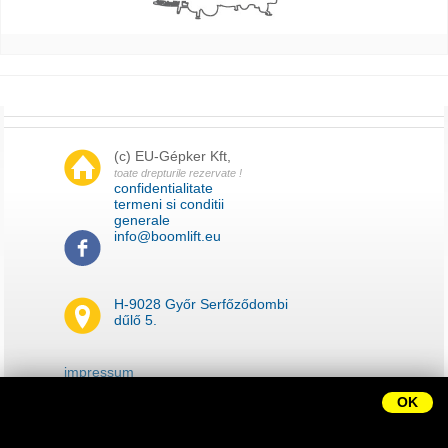
Parola noua
(c) EU-Gépker Kft,
toate drepturile rezervate !
confidentialitate
termeni si conditii
generale
info@boomlift.eu
H-9028 Győr Serfőződombi
dűlő 5.
impressum
harta site-ului
OK