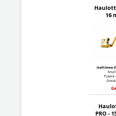
Haulott
16 m
inaltimea d
Anul 
Putere d
Greuta
Ge
Haulo
PRO - 1