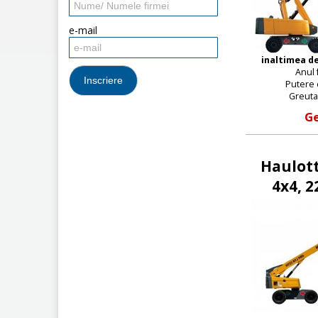
e-mail
inaltimea de
Anul 
Putere d
Greuta
Ge
Haulott
4x4, 2