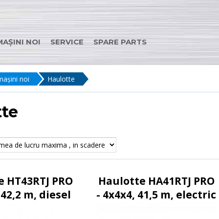
MAȘINI NOI
SERVICE
SPARE PARTS
mașini noi
Haulotte
tte
e HT43RTJ PRO
Haulotte HA41RTJ PRO
 42,2 m, diesel
- 4x4x4, 41,5 m, electric