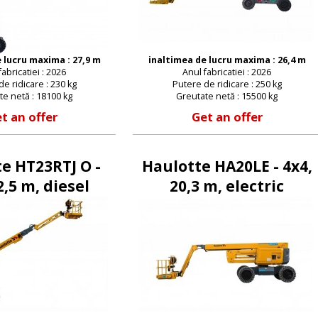
 lucru maxima : 27,9 m
inaltimea de lucru maxima : 26,4 m
fabricatiei : 2026
Anul fabricatiei : 2026
e ridicare : 230 kg
Putere de ridicare : 250 kg
te netă : 18100 kg
Greutate netă : 15500 kg
t an offer
Get an offer
e HT23RTJ O -
Haulotte HA20LE - 4x4,
2,5 m, diesel
20,3 m, electric