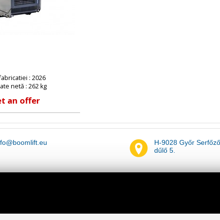
fabricatiei : 2026
ate netă : 262 kg
t an offer
nfo@boomlift.eu
H-9028 Győr Serfőz
dűlő 5.