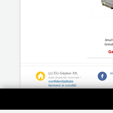
Anul 
Greut
Ge
(c) EU-Gépker Kft,
i
toate drepturile rezervate !
confidentialitate
termeni si conditii
generale