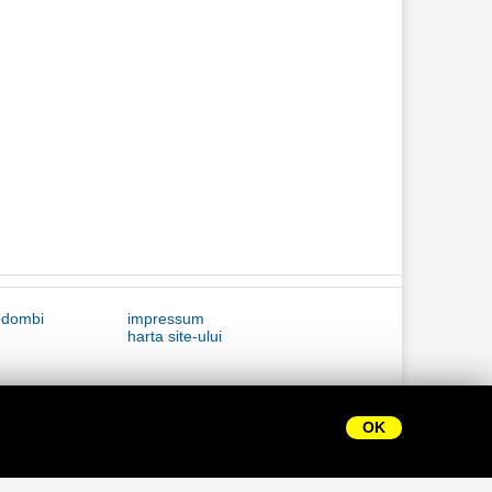
ődombi
impressum
harta site-ului
OK