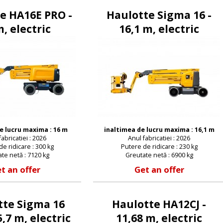
e HA16E PRO -
Haulotte Sigma 16 -
, electric
16,1 m, electric
e lucru maxima : 16 m
inaltimea de lucru maxima : 16,1 m
fabricatiei : 2026
Anul fabricatiei : 2026
e ridicare : 300 kg
Putere de ridicare : 230 kg
te netă : 7120 kg
Greutate netă : 6900 kg
t an offer
Get an offer
tte Sigma 16
Haulotte HA12CJ -
5,7 m, electric
11,68 m, electric