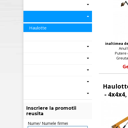
Haulotte
inaltimea de
Anul 
Putere d
Greuta
Ge
Haulott
- 4x4x4,
Inscriere la promotii
reusita
Nume/ Numele firmei