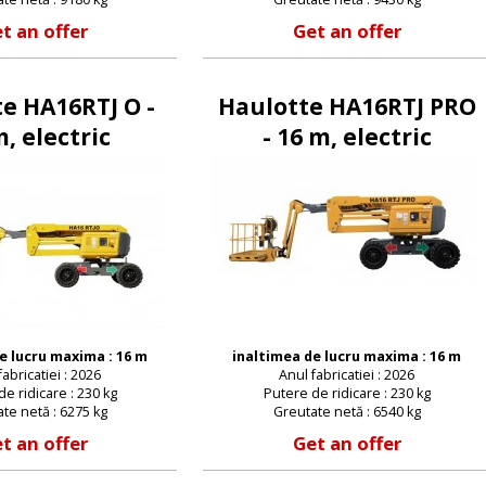
t an offer
Get an offer
Parola noua
e HA16RTJ O -
Haulotte HA16RTJ PRO
, electric
- 16 m, electric
e lucru maxima : 16 m
inaltimea de lucru maxima : 16 m
fabricatiei : 2026
Anul fabricatiei : 2026
e ridicare : 230 kg
Putere de ridicare : 230 kg
te netă : 6275 kg
Greutate netă : 6540 kg
t an offer
Get an offer