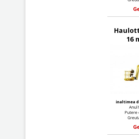
Ge
Haulott
16 m
inaltimea d
Anul 
Putere d
Greuta
Ge