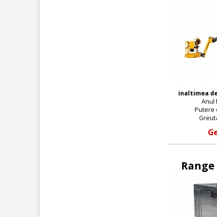
inaltimea de
Anul 
Putere d
Greuta
Ge
Range 