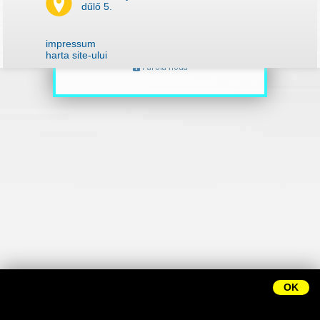
dűlő 5.
impressum
harta site-ului
Parola noua
OK