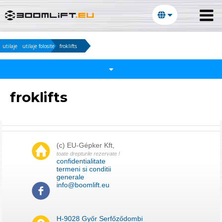
utilaje
utilaje folosite
froklifts
froklifts
(c) EU-Gépker Kft,
toate drepturile rezervate !
confidentialitate
termeni si conditii
e-mail :
generale
info@boomlift.eu
Parola :
H-9028 Győr Serfőződombi