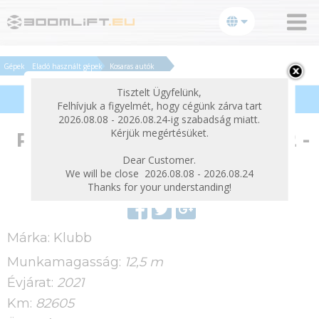
bezárás
Gépek
Eladó használt gépek
Kosaras autók
Tisztelt Ügyfelünk,
Termékek szűrése
Felhívjuk a figyelmét, hogy cégünk zárva tart
2026.08.08 - 2026.08.24-ig szabadság miatt.
Kérjük megértésüket.
Renault Master Klubb KL32 -
12,5 m, 120 kg
Dear Customer.
We will be close 2026.08.08 - 2026.08.24
Thanks for your understanding!
Márka:
Klubb
Munkamagasság:
12,5 m
Évjárat:
2021
Km:
82605