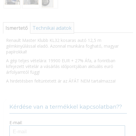
Új jelszó
Ismertető
Technikai adatok
Renault Master Klubb KL32 kosaras autó 12,5 m
gémkinyúlással eladó. Azonnal munkára fogható, magyar
papírokkal!
A gép teljes vételára: 19900 EUR + 27% Áfa, a forintban
kifejezett vételár a vásárlás időpontjában aktuális euró
árfolyamtól függ!
A hirdetésben feltüntetett ár az ÁFÁT NEM tartalmazza!
Kérdése van a termékkel kapcsolatban??
E-mail: